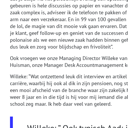
gebeuren is hele discussies op papier en vanachter d
zaak complex is, adviseer ik de telefoon te pakken of
arm naar een verzekeraar. En in 99 van 100 gevallen l
de lol, de magie van dit mooie vak gaan ervaren. Dat
je klant, geef follow-up en geniet van de successen d
polonaise als we een nieuwe zaak hadden binnen geh
dus leuk en zorg voor blijdschap en frivoliteit”.
Ook vroegen we onze Managing Director Willeke van 
Huisman, onze Manager Desk Accountmanagement ken
Willeke: “Wat ontzettend leuk dit interview en artike
carrière, waarbij hij ook al dik in zijn pensioen, nog 
een mooi afscheid van de branche waar zijn zakelijk h
weer 8 jaar en in die tijd is hij voor mij iemand die 
school zeg maar. Ik heb daar veel van geleerd.
Willeke: ” Ook typisch Aad