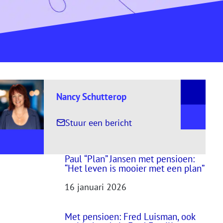
Nancy Schutterop
, naar Nancy Schutterop
Stuur een bericht
Paul “Plan” Jansen met pensioen:
“Het leven is mooier met een plan”
16 januari 2026
Met pensioen: Fred Luisman, ook