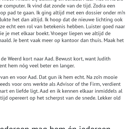
e computer. Ik vind dat zonde van de tijd. Zodra een
 op pad te gaan. Ik ging altijd met een dossier onder m’n
ukte het dan altijd. Ik hoop dat de nieuwe lichting ook
 ze echt een rol van betekenis hebben. Luister goed naar
ie je met elkaar boekt. Vroeger liepen we altijd de
aald. Je bent vaak meer op kantoor dan thuis. Maak het
de Weerd kort naar Aad. Bewust kort, want Judith
t hem nóg veel beter en langer.
l van en voor Aad. Dat gun ik hem echt. Na zo’n mooie
steeds voor ons werkte als Advisor of the Firm, verdient
art en liefde ligt. Aad en ik kennen elkaar inmiddels al
altijd opereert op het scherpst van de snede. Lekker old
: iedereen mag hem én iedereen