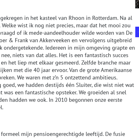
 gekregen in het kasteel van Rhoon in Rotterdam. Na al
 Welke wist ik nog niet precies, maar dat het mooi zou
gevraagd of ik mede-aandeelhouder wilde worden van De
hoer & Frank van Akkerveeken en vervolgens uitgebreid
ijk ondergetekende. Iedereen in mijn omgeving grapte en
nee, niets van dat alles. Het is een fantastisch succes
 en het liep met elkaar gesmeerd. Zelfde branche maar
elijken met die 40 jaar ervoor. Van de grote Amerikaanse
preken. We waren met z’n 5 ontzettend ambitieus.
goed, we hadden destijds één Sluiter, die wist niet wat
 was een fantastische opsteker. We groeiden al snel
rden hadden we ook. In 2010 begonnen onze eerste
l.
ormeel mijn pensioengerechtigde leeftijd. De fusie