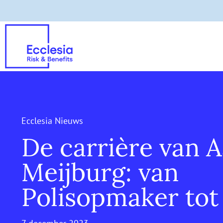
Ecclesia Nieuws
De carrière van 
Meijburg: van
Polisopmaker to