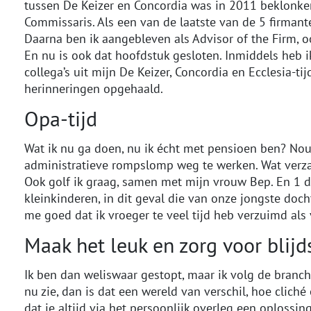
tussen De Keizer en Concordia was in 2011 beklonken
Commissaris. Als een van de laatste van de 5 firmant
Daarna ben ik aangebleven als Advisor of the Firm, o
En nu is ook dat hoofdstuk gesloten. Inmiddels heb 
collega’s uit mijn De Keizer, Concordia en Ecclesia-t
herinneringen opgehaald.
Opa-tijd
Wat ik nu ga doen, nu ik écht met pensioen ben? Nou
administratieve rompslomp weg te werken. Wat verzam
Ook golf ik graag, samen met mijn vrouw Bep. En 1 
kleinkinderen, in dit geval die van onze jongste docht
me goed dat ik vroeger te veel tijd heb verzuimd als
Maak het leuk en zorg voor blijd
Ik ben dan weliswaar gestopt, maar ik volg de branch
nu zie, dan is dat een wereld van verschil, hoe cliché
dat je altijd via het persoonlijk overleg een oplossi