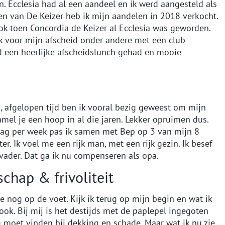
. Ecclesia had al een aandeel en ik werd aangesteld als
en van De Keizer heb ik mijn aandelen in 2018 verkocht.
ok toen Concordia de Keizer al Ecclesia was geworden.
ik voor mijn afscheid onder andere met een club
ijd een heerlijke afscheidslunch gehad en mooie
, afgelopen tijd ben ik vooral bezig geweest om mijn
el je een hoop in al die jaren. Lekker opruimen dus.
dag per week pas ik samen met Bep op 3 van mijn 8
er. Ik voel me een rijk man, met een rijk gezin. Ik besef
 vader. Dat ga ik nu compenseren als opa.
schap & frivoliteit
e nog op de voet. Kijk ik terug op mijn begin en wat ik
 ook. Bij mij is het destijds met de paplepel ingegoten
ng moet vinden bij dekking en schade. Maar wat ik nu zie