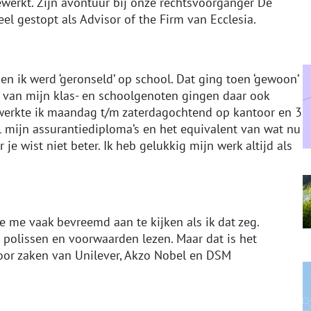
ewerkt. Zijn avontuur bij onze rechtsvoorganger De
el gestopt als Advisor of the Firm van Ecclesia.
en ik werd ‘geronseld’ op school. Dat ging toen ‘gewoon’
eel van mijn klas- en schoolgenoten gingen daar ook
s werkte ik maandag t/m zaterdagochtend op kantoor en 3
l mijn assurantiediploma’s en het equivalent van wat nu
e wist niet beter. Ik heb gelukkig mijn werk altijd als
ze me vaak bevreemd aan te kijken als ik dat zeg.
 polissen en voorwaarden lezen. Maar dat is het
voor zaken van Unilever, Akzo Nobel en DSM