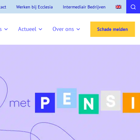
act
Werken bij Ecclesia
Intermediair Bedrijven
s
Actueel
Over ons
Schade melden