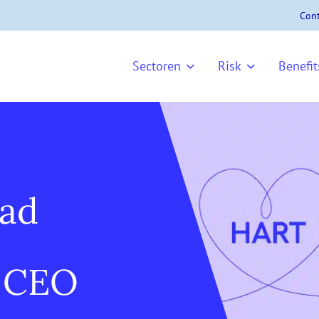
Cont
Sectoren
Risk
Benefit
Aad
t CEO