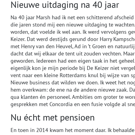
Nieuwe uitdaging na 40 jaar
Na 40 jaar Marsh had ik net een schitterend afscheid
die jaren stond mij een nieuwe uitdaging te wachten.
worden, dat voelde ik wel aan. Ik werd vervolgens 
Keizer. Dat werd destijds gerund door Harry Kampsc
met Henry van den Heuvel, Ad in ’t Groen en natuurl
dacht dat wij elkaar de tent uit zouden vechten. Maar 
geworden. Iedereen had een eigen taak in het geheel
eigenlijk kon je mijn periode bij De Keizer niet verg
vent naar een kleine Rotterdams knul bij wijze van s
Nieuwe business dat wilden we doen. Ik weet het nog 
hem overkwam: de ene na de andere nieuwe zaak. Dat
qua klanten én personeel. Ambities om groter te wo
gesprekken met Concordia en een fusie volgde al sne
Nu écht met pensioen
En toen in 2014 kwam het moment daar. Ik behaalde f