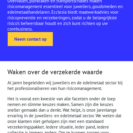
Overvallen, plofkraken en transportschades maken
risicomanagement essentieel voor juweliers, goudsmeden en
edelmetaalhandelaren. Ecclesia biedt maatwerkadvies voor
risicopreventie en verzekeringen, zodat u de belangrijkste
risico’s beheersbaar houdt en zich kunt richten op uw
corebusiness.
Neem contact op
Waken over de verzekerde waarde
Al jaren begeleiden wij juweliers en de edelmetaal sector bij
het professionaliseren van hun risicomanagement.
Het is vooral een kwestie van alle facetten onder de loep
nemen en slimme keuzes maken. Samen zijn die keuzes
sneller gemaakt dan u denkt. Wat helpt, is onze jarenlange
ervaring in de juweliers- en edelmetaal sector. We weten dat
onze klanten niet geholpen zijn met een standaard
verzekeringspakket. Iedere situatie, ieder pand, iedere
collectie is immers anders. Om te kunnen zorgen voor