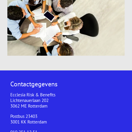
Contactgegevens
Ecclesia Risk & Benefits
Lichtenauerlaan 202
3062 ME Rotterdam
Postbus 23403
3001 KK Rotterdam