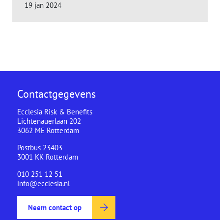
19 jan 2024
Contactgegevens
Ecclesia Risk & Benefits
Lichtenauerlaan 202
3062 ME Rotterdam
Postbus 23403
3001 KK Rotterdam
010 251 12 51
info@ecclesia.nl
Neem contact op