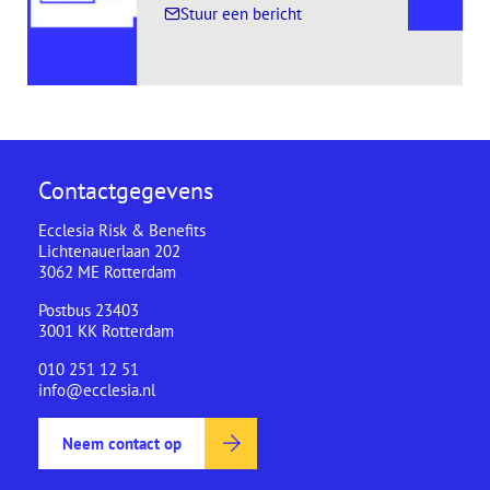
, naar redactie
Stuur een bericht
Contactgegevens
Ecclesia Risk & Benefits
Lichtenauerlaan 202
3062 ME Rotterdam
Postbus 23403
3001 KK Rotterdam
010 251 12 51
info@ecclesia.nl
Neem contact op