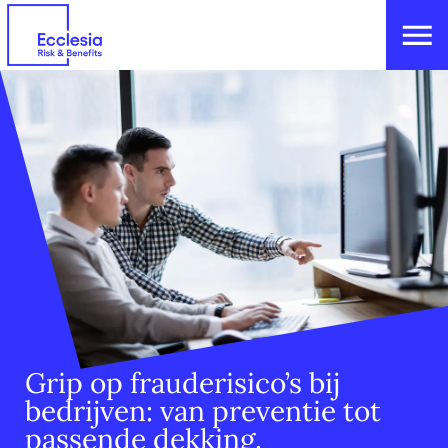
Grip op frauderisico’s bij
bedrijven: van preventie tot
passende dekking.