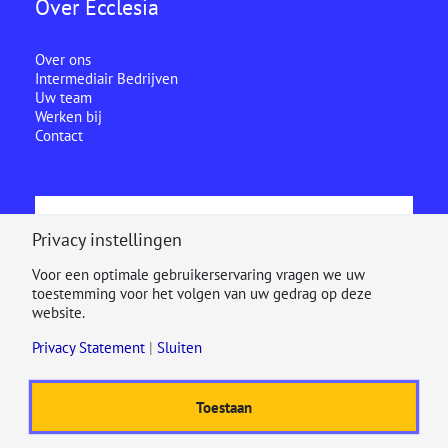
Over Ecclesia
Over ons
Intermediair Bedrijven
Uw team
Werken bij
Contact
Ecclesia is onderdeel van
Privacy instellingen
Voor een optimale gebruikerservaring vragen we uw
toestemming voor het volgen van uw gedrag op deze
website.
Privacy Statement
|
Sluiten
Toestaan
© 2025
Disclaimer
Cookiestatement
Privacy Statement
Beloningsbeleid