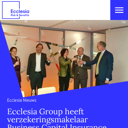
Ecclesia Nieuws
Ecclesia Group heeft
verzekeringsmakelaar
Business Capital Insurance