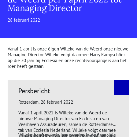
Managing Director
28 februari 2022
Vanaf 1 april is onze éigen Willeke van de Weerd onze níeuwe
Managing Director. Willeke volgt daarmee Harry Kampschöer
op die 20 jaar bij Ecclesia en onze rechtsvoorgangers aan het
roer heeft gestaan.
Persbericht
Rotterdam, 28 februari 2022
Vanaf 1 april 2022 is Willeke van de Weerd de
nieuwe Managing Director van Ecclesia en van
Veerhaven Assuradeuren, samen de Rotterdamse
tak van Ecclesia Nederland. Willeke volgt daarmee
Willeke heeft twintig jaar ervaring in de financiële
Harry Kampschöer op, die twee decennia aan het