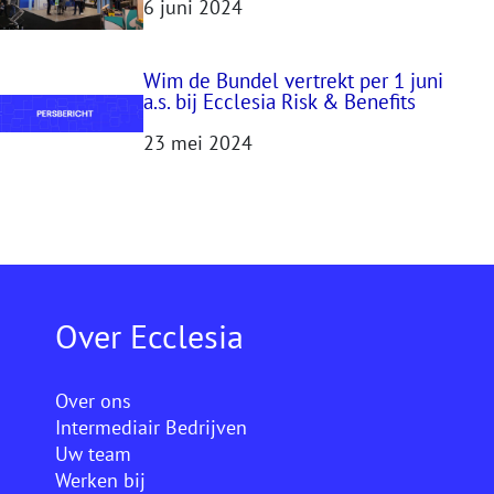
6 juni 2024
Wim de Bundel vertrekt per 1 juni
a.s. bij Ecclesia Risk & Benefits
23 mei 2024
Over Ecclesia
Over ons
Intermediair Bedrijven
Uw team
Werken bij