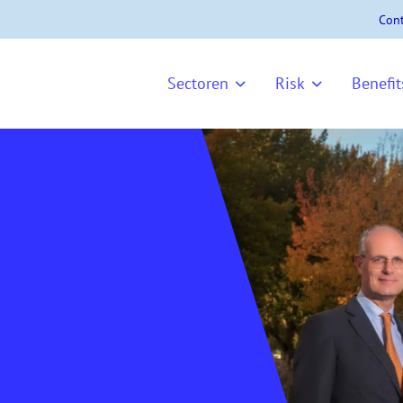
Cont
Sectoren
Risk
Benefit
1