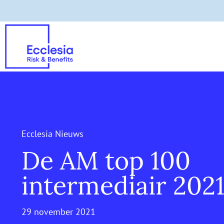
Ecclesia Nieuws
De AM top 100
intermediair 202
29 november 2021