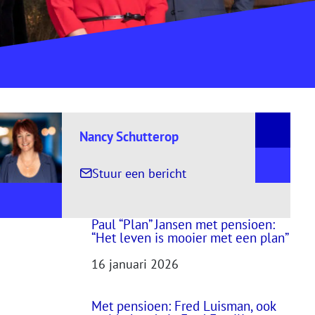
Nancy Schutterop
, naar Nancy Schutterop
Stuur een bericht
Paul “Plan” Jansen met pensioen:
“Het leven is mooier met een plan”
16 januari 2026
Met pensioen: Fred Luisman, ook