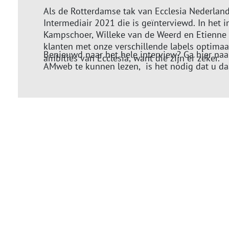
Als de Rotterdamse tak van Ecclesia Nederland 
Intermediair 2021 die is geïnterviewd. In het i
Kampschoer, Willeke van de Weerd en Etienne
klanten met onze verschillende labels optimaal
Benieuwd naar het hele interview? Ga hier naa
ambities van Ecclesia, want die zijn er zeker.
AMweb te kunnen lezen, is het nodig dat u da