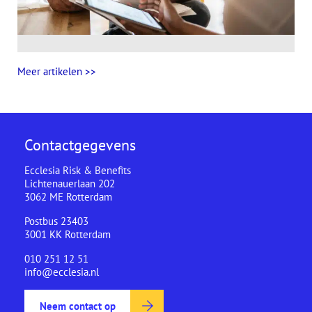
Meer artikelen >>
Contactgegevens
Ecclesia Risk & Benefits
Lichtenauerlaan 202
3062 ME Rotterdam
Postbus 23403
3001 KK Rotterdam
010 251 12 51
info@ecclesia.nl
Neem contact op