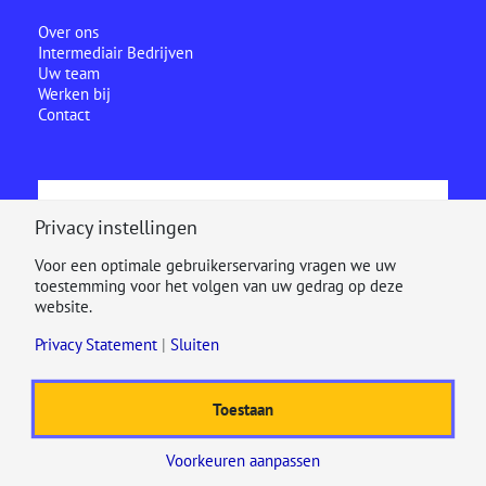
Over ons
Intermediair Bedrijven
Uw team
Werken bij
Contact
Ecclesia is onderdeel van
Privacy instellingen
Voor een optimale gebruikerservaring vragen we uw
toestemming voor het volgen van uw gedrag op deze
website.
Privacy Statement
|
Sluiten
Toestaan
© 2025
Disclaimer
Cookiestatement
Privacy Statement
Beloningsbeleid
Voorkeuren aanpassen
Toegankelijkheidsverklaring