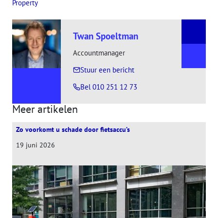
Property
Twan Spoeltman
Accountmanager
, naar Twan Spoeltman
Stuur een bericht
Bel 010 251 12 73
Meer artikelen
Zo voorkomt u schade door fietsaccu’s
19 juni 2026