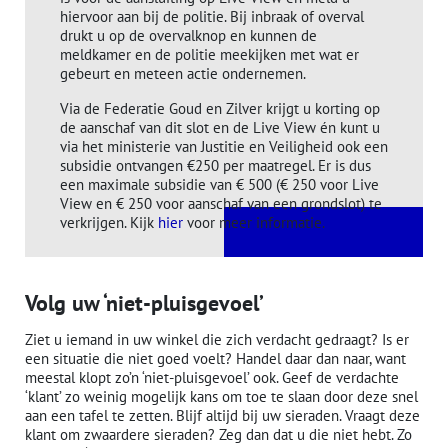
hiervoor aan bij de politie. Bij inbraak of overval
drukt u op de overvalknop en kunnen de
meldkamer en de politie meekijken met wat er
gebeurt en meteen actie ondernemen.
Via de Federatie Goud en Zilver krijgt u korting op
de aanschaf van dit slot en de Live View én kunt u
via het ministerie van Justitie en Veiligheid ook een
subsidie ontvangen €250 per maatregel. Er is dus
een maximale subsidie van € 500 (€ 250 voor Live
View en € 250 voor aanschaf van een grondslot) te
verkrijgen. Kijk
hier
voor meer informatie.
Volg uw ‘niet-pluisgevoel’
Ziet u iemand in uw winkel die zich verdacht gedraagt? Is er
een situatie die niet goed voelt? Handel daar dan naar, want
meestal klopt zo’n ‘niet-pluisgevoel’ ook. Geef de verdachte
‘klant’ zo weinig mogelijk kans om toe te slaan door deze snel
aan een tafel te zetten. Blijf altijd bij uw sieraden. Vraagt deze
klant om zwaardere sieraden? Zeg dan dat u die niet hebt. Zo