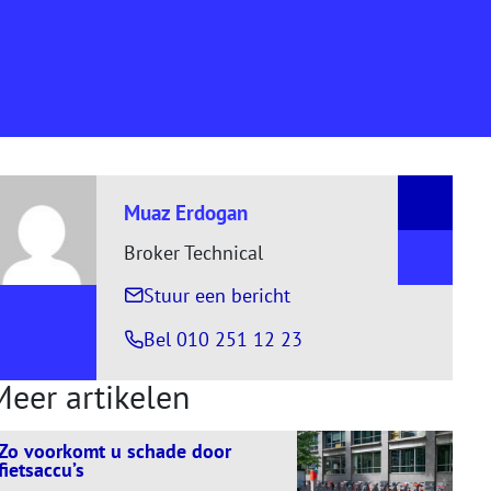
Muaz Erdogan
Broker Technical
, naar Muaz Erdogan
Stuur een bericht
Bel 010 251 12 23
Meer artikelen
Zo voorkomt u schade door
fietsaccu’s