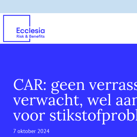
CAR: geen verras
verwacht, wel aa
voor stikstofpro
7 oktober 2024