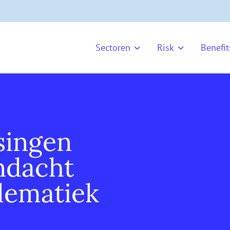
Sectoren
Risk
Benefit
singen
ndacht
blematiek