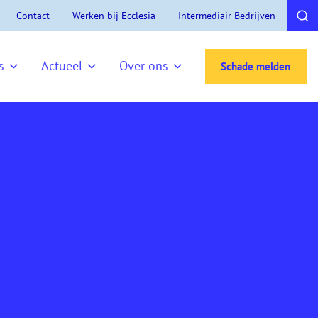
Contact
Werken bij Ecclesia
Intermediair Bedrijven
s
Actueel
Over ons
Schade melden