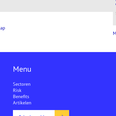
hap
M
Menu
Sectoren
Risk
Benefits
Artikelen