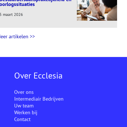
oorlogssituaties
5 maart 2026
eer artikelen >>
Over Ecclesia
Over ons
Intermediair Bedrijven
Uw team
Werken bij
Contact