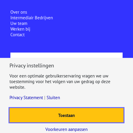
Over ons
Intermediair Bedrijven
Uw team
Werken bij
Contact
Ecclesia is onderdeel van
Privacy instellingen
Voor een optimale gebruikerservaring vragen we uw
toestemming voor het volgen van uw gedrag op deze
website.
Privacy Statement
|
Sluiten
Toestaan
© 2025
Disclaimer
Cookiestatement
Privacy Statement
Beloningsbeleid
Voorkeuren aanpassen
Toegankelijkheidsverklaring