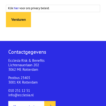
Klik
hier
voor ons privacy beleid.
Contactgegevens
Ecclesia Risk & Benefits
Lichtenauerlaan 202
3062 ME Rotterdam
Postbus 23403
3001 KK Rotterdam
010 251 12 51
info@ecclesia.nl