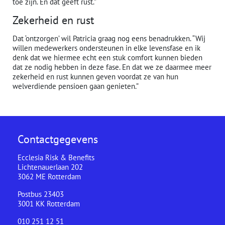
toe zijn. En dat geeft rust.”
Zekerheid en rust
Dat ‘ontzorgen’ wil Patricia graag nog eens benadrukken. “Wij
willen medewerkers ondersteunen in elke levensfase en ik
denk dat we hiermee echt een stuk comfort kunnen bieden
dat ze nodig hebben in deze fase. En dat we ze daarmee meer
zekerheid en rust kunnen geven voordat ze van hun
welverdiende pensioen gaan genieten.”
Contactgegevens
Ecclesia Risk & Benefits
Lichtenauerlaan 202
3062 ME Rotterdam
Postbus 23403
3001 KK Rotterdam
010 251 12 51