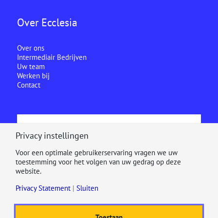
Over Ecclesia
Over ons
Intermediair Bedrijven
Uw team
Werken bij
Contact
Ecclesia is onderdeel van
Privacy instellingen
Voor een optimale gebruikerservaring vragen we uw
toestemming voor het volgen van uw gedrag op deze
website.
Privacy Statement
|
Sluiten
Toestaan
© 2025